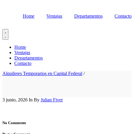
Home
Ventajas
Departamentos
Contacto
Home
Ventajas
Departamentos
Contacto
Alquileres Temporarios en Capital Federal
/
3 junio, 2026
In
By
Julian Fiver
No Comments