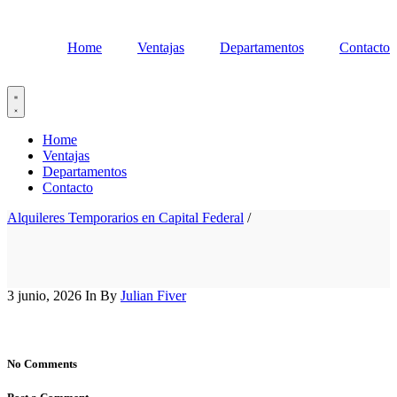
Home
Ventajas
Departamentos
Contacto
Home
Ventajas
Departamentos
Contacto
Alquileres Temporarios en Capital Federal
/
3 junio, 2026
In
By
Julian Fiver
No Comments